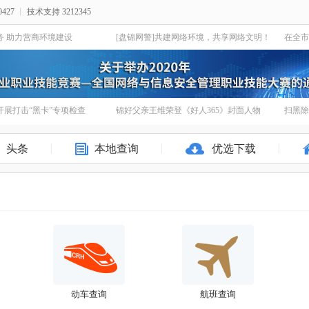
427
丨
技术支持 3212345
务 助力营商环境建设
[盘锦网警]共建网络环境，共享网络文明！
展打击“黑卡”专项检查
锦好父亲王维荣登《好人365》封面人物
扫黑除
头条
本地查询
优选下载
动车查询
航班查询