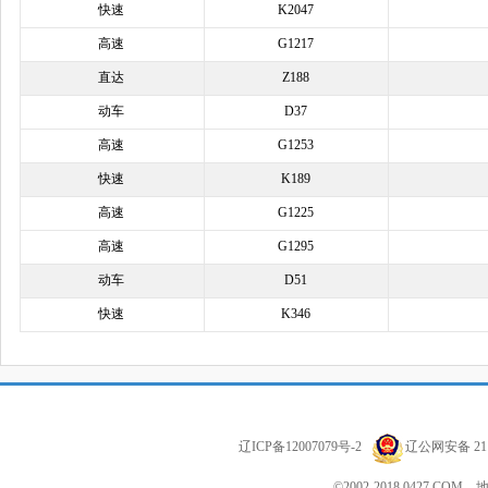
快速
K2047
高速
G1217
直达
Z188
动车
D37
高速
G1253
快速
K189
高速
G1225
高速
G1295
动车
D51
快速
K346
辽ICP备12007079号-2
辽公网安备 211
©2002-2018 0427