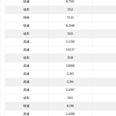
快速
K7591
动车
D52
特快
T133
快速
K2048
动车
D45
高速
G1296
高速
G9137
动车
D38
高速
G8088
高速
G395
高速
G391
高速
G4387
动车
D41
快速
K190
高速
G4388