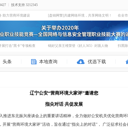
427
丨
技术支持 3212345
务 助力营商环境建设
[盘锦网警]共建网络环境，共享网络文明！
展打击“黑卡”专项检查
锦好父亲王维荣登《好人365》封面人物
扫黑除
头条
本地查询
优选下载
辽宁公安“营商环境大家评”邀请您
指尖对话 共促发展
入推进东北振兴座谈会上的重要讲话精神，全力做好公安机关优化营商环
，开展“营商环境大家评"活动，旨在通过“指尖上的对话”， 广泛征求社