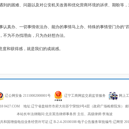
遇到的困难、问题以及对公安机关改善和优化营商环境的诉求、期盼等，
事认真办、一切事情依法办、能办的事情马上办、特殊的事情登门办的“四
，不为不办找理由，只为办好想办法。
满意度和获得感，就是我们的成就感。
辽公网安备 21110002000001号
辽宁工商网监交易监管服务
网上
-2018 0427.COM 地址:辽宁省盘锦市市府大街苏宁荣悦9号4层（政府广场检察院东） 邮编:
本站长年法律顾问:北京英浩律师事务所 主任、高级律师:李海波
和国增值电信业务经营许可证:辽 B-2-4-20100188 电子公告服务审批编号:辽网管 20120