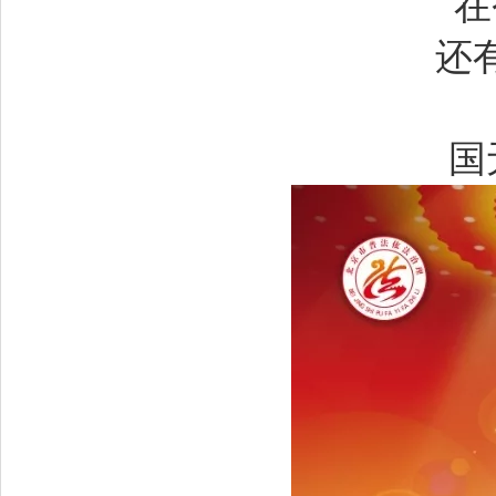
在
还
国