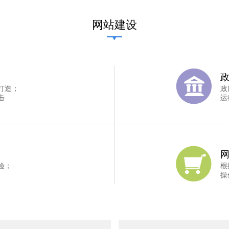
网站建设
打造；
政
击
运
验；
根
操