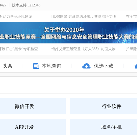
427
丨
技术支持 3212345
务 助力营商环境建设
[盘锦网警]共建网络环境，共享网络文明！
展打击“黑卡”专项检查
锦好父亲王维荣登《好人365》封面人物
扫黑除
头条
本地查询
优选下载
微信开发
行业软件
APP开发
域名/主机